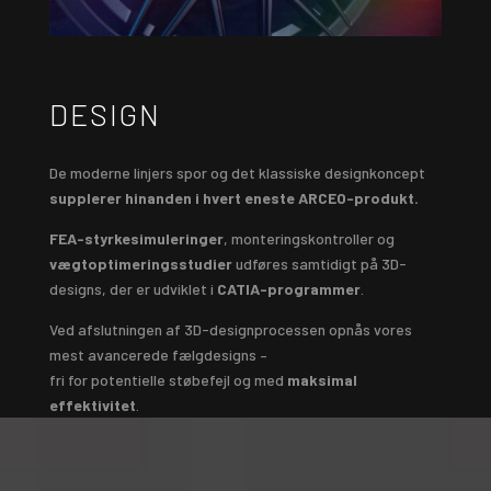
DESIGN
De moderne linjers spor og det klassiske designkoncept
supplerer hinanden i hvert eneste ARCEO-produkt.
FEA-styrkesimuleringer
, monteringskontroller og
vægtoptimeringsstudier
udføres samtidigt på 3D-
designs, der er udviklet i
CATIA-programmer
.
Ved afslutningen af 3D-designprocessen opnås vores
mest avancerede fælgdesigns –
fri for potentielle støbefejl og med
maksimal
effektivitet
.
Video
Player