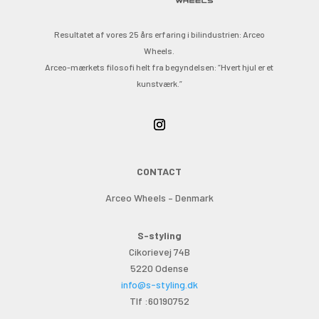
Resultatet af vores 25 års erfaring i bilindustrien: Arceo
Wheels.
Arceo-mærkets filosofi helt fra begyndelsen: “Hvert hjul er et
kunstværk.”
CONTACT
Arceo Wheels – Denmark
S-styling
Cikorievej 74B
5220 Odense
info@s-styling.dk
Tlf :60190752