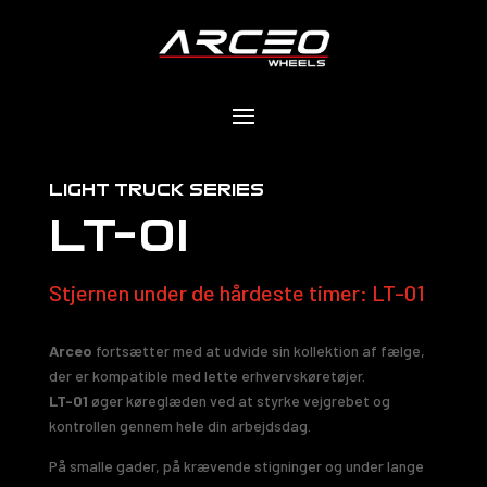
light truck serıes
LT-01
Stjernen under de hårdeste timer: LT-01
Arceo
fortsætter med at udvide sin kollektion af fælge,
der er kompatible med lette erhvervskøretøjer.
LT-01
øger køreglæden ved at styrke vejgrebet og
kontrollen gennem hele din arbejdsdag.
På smalle gader, på krævende stigninger og under lange