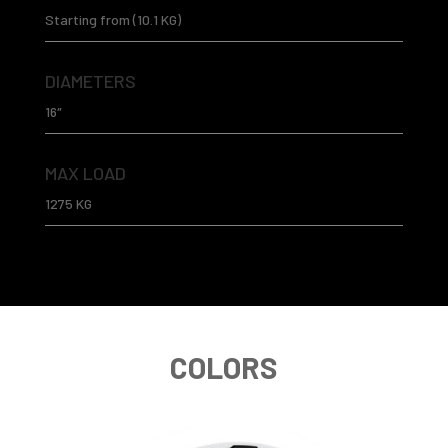
Starting from (10.1 KG)
DIAMETERS
16″
MAX LOAD
1275 KG
COLORS