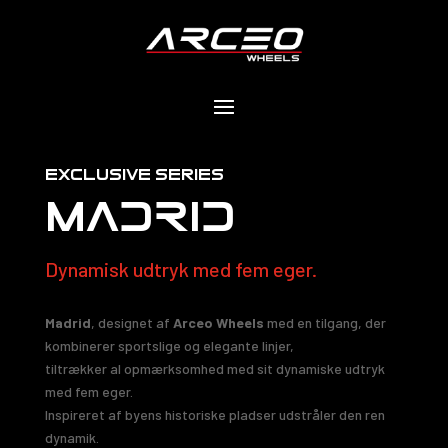
exclusıve serıes
MADRID
Dynamisk udtryk med fem eger.
Madrid
, designet af
Arceo Wheels
med en tilgang, der
kombinerer sportslige og elegante linjer,
tiltrækker al opmærksomhed med sit dynamiske udtryk
med fem eger.
Inspireret af byens historiske pladser udstråler den ren
dynamik.