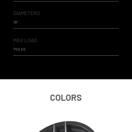
DIAMETERS
18″
MAX LOAD
750 KG
COLORS