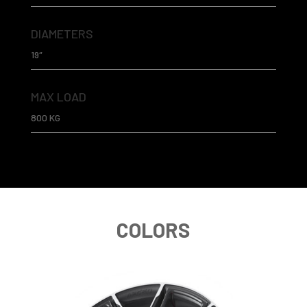
DIAMETERS
19″
MAX LOAD
800 KG
COLORS