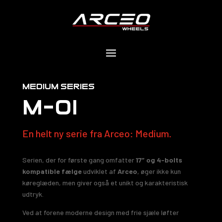
medium serıes
M-01
En helt ny serie fra Arceo: Medium.
Serien, der for første gang omfatter
17″ og 4-bolts
kompatible fælge
udviklet af
Arceo
, øger ikke kun
køreglæden, men giver også et unikt og karakteristisk
udtryk.
Ved at forene moderne design med frie sjæle løfter