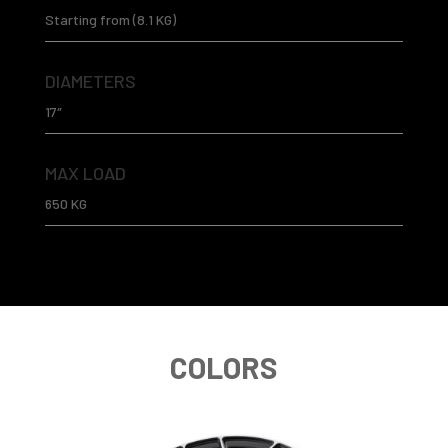
Starting from (8.1 KG)
DIAMETERS
17″
MAX LOAD
650 KG
COLORS