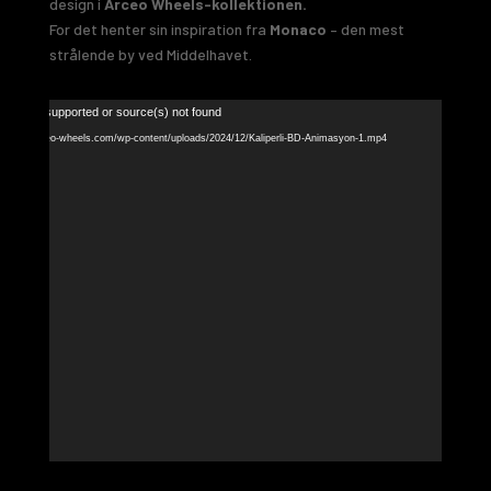
design i
Arceo Wheels-kollektionen.
For det henter sin inspiration fra
Monaco
– den mest
strålende by ved Middelhavet.
Video
t(s) not supported or source(s) not found
Player
://www.arceo-wheels.com/wp-content/uploads/2024/12/Kaliperli-BD-Animasyon-1.mp4