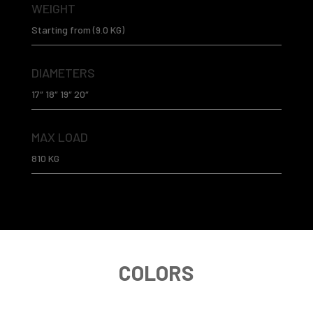
WEIGHT
Starting from (9.0 KG)
DIAMETERS
17″ 18″ 19″ 20″
MAX LOAD
810 KG
COLORS