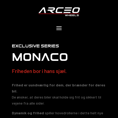
exclusıve serıes
MONACO
Friheden bor i hans sjæl.
Frihed er uundværlig for dem, der brænder for deres
bil.
De ønsker, at deres biler skal holde sig frit og sikkert til
vejene fra alle sider.
Dynamik og frihed
spiller hovedrollerne i dette helt nye