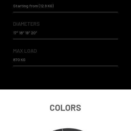
Starting from (12.9 KG)
DIAMETERS
17″ 18″ 19″ 20″
MAX LOAD
870 KG
COLORS