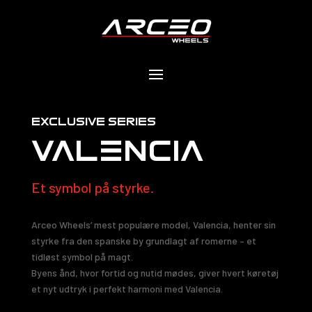
exclusıve serıes
VALENCIA
Et symbol på styrke.
Arceo Wheels’ mest populære model, Valencia, henter sin
styrke fra den spanske by grundlagt af romerne – et
tidløst symbol på magt.
Byens ånd, hvor fortid og nutid mødes, giver hvert køretøj
et nyt udtryk i perfekt harmoni med Valencia.