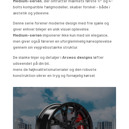
Medium-serien
, der omfatter mærkets første 17″ og 4-
bolts kompatible fælgmodeller, skaber forskel – både i
æstetik og ydeevne.
Denne serie forener moderne design med frie sjæle og
giver enhver bilejer en unik visuel oplevelse.
Medium-serien
imponerer ikke kun med sin elegance,
men giver også føreren en uforglemmelig køreoplevelse
gennem sin vejgrebsstærke struktur.
De slanke linjer og detaljer i
Arceos designs
løfter
udseendet på din bil,
mens de højkvalitetsmaterialer og den robuste
konstruktion sikrer en tryg og fornøjelig kørsel.