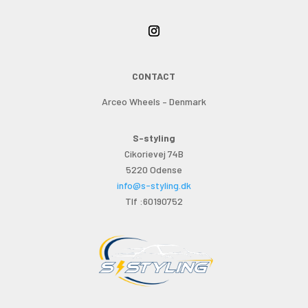
CONTACT
Arceo Wheels – Denmark
S-styling
Cikorievej 74B
5220 Odense
info@s-styling.dk
Tlf :60190752