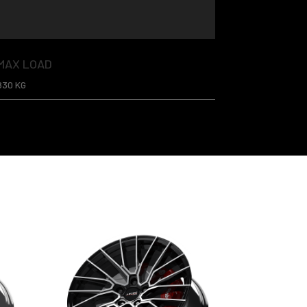
MAX LOAD
830 KG