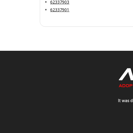
62337903
62337901
Video
Player
It was 