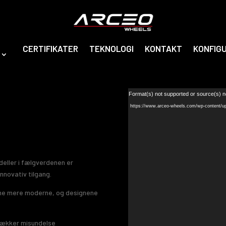
CERTIFIKATER
TEKNOLOGI
KONTAKT
KONFIG
Video
Media error: Format(s) not supported or source(s) n
Player
Download File: https://www.arceo-wheels.com/wp-content/u
eller i fælgverdenen er
nnovativ tilgang.
erne mere moderne, og designene
vækker misundelse