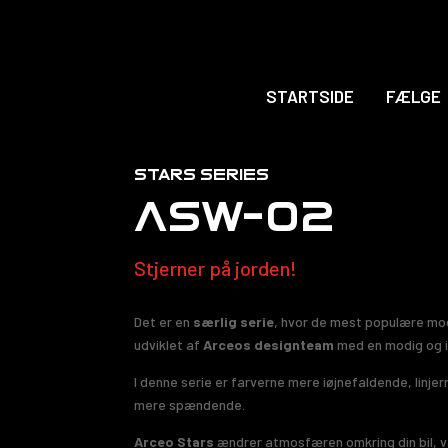
STARTSIDE
FÆLGE
stars serıes
ASW-02
Stjerner på jorden!
Det er en
særlig serie
, hvor de mest populære mod
udviklet af
Arceos designteam
med en modig og i
I denne serie er farverne mere iøjnefaldende, linj
mere spændende.
Arceo Stars
ændrer atmosfæren omkring din bil, 