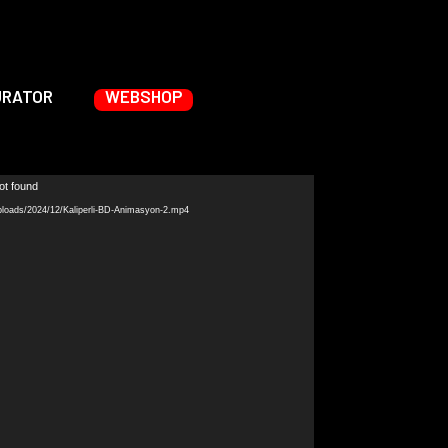
URATOR
WEBSHOP
ot found
ploads/2024/12/Kaliperli-BD-Animasyon-2.mp4