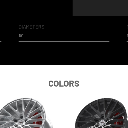
DIAMETERS
19″
COLORS