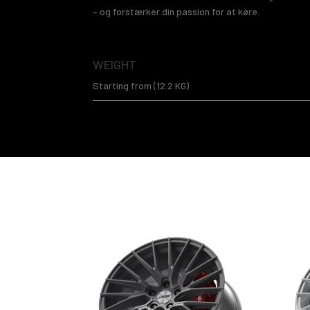
– og forstærker din passion for at køre.
WEIGHT
Starting from (12.2 KG)